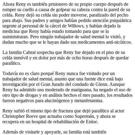
Ahora Reny es también prisionero de su propio cuerpo después de
romper su cuello a causa de golpear su cabeza contra la pared de su
celda. Reny dejó su celda sin poder moverse, paralizado del pecho
para abajo. Sus padres y amigos habían pedido atención psiquiátrica
urgente al personal de la cárcel de Willows, y habían dejado la
medicina que Reny había estado tomando para que se la
suministraran. Pero ningún trabajador de salud mental lo visitó, y
dudan mucho que se le hayan dado sus medicamentos anti-sicóticos.
La familia Cabral sospecha que Reny fue dejado en el piso de su
celda inmóvil y en dolor por más de ocho horas después de quedar
paralítico.
Todavía no es claro porqué Reny nunca fue visitado por un
trabajador de salud mental, asunto que una fuente dice está bajo
investigación por el Gran Jurado del condado de Glenn. Aunque
Reny ha admitido uso moderado de mariguana, ha negado el uso de
otro tipo de drogas y en análisis hechos el mes pasado, los resultados
fueron negativos para alucinógenos y metanfetamina.
Reny sufrió el mismo tipo de fractura que dejó paralítico al actor
Christopher Reeve que actuaba como Supermán, y ahora se
recupera en un hospital de rehabilitación de Enloe.
Además de visitarle y apoyarle, su familia está también