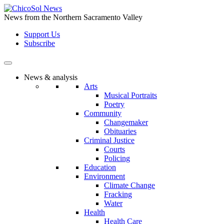
Skip
to
News from the Northern Sacramento Valley
the
Support Us
content
Subscribe
News & analysis
Arts
Musical Portraits
Poetry
Community
Changemaker
Obituaries
Criminal Justice
Courts
Policing
Education
Environment
Climate Change
Fracking
Water
Health
Health Care