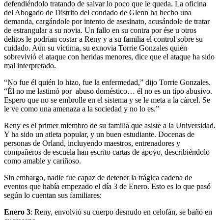
defendiéndolo tratando de salvar lo poco que le queda. La oficina
del Abogado de Distrito del condado de Glenn ha hecho una
demanda, cargándole por intento de asesinato, acusándole de tratar
de estrangular a su novia. Un fallo en su contra por ése u otros
delitos le podrían costar a Reny y a su familia el control sobre su
cuidado. Aún su víctima, su exnovia Torrie Gonzales quién
sobrevivió el ataque con heridas menores, dice que el ataque ha sido
mal interpretado.
“No fue él quién lo hizo, fue la enfermedad,” dijo Torrie Gonzales.
“Él no me lastimó por abuso doméstico… él no es un tipo abusivo.
Espero que no se embrolle en el sistema y se le meta a la cárcel. Se
le ve como una amenaza a la sociedad y no lo es.”
Reny es el primer miembro de su familia que asiste a la Universidad.
Y ha sido un atleta popular, y un buen estudiante. Docenas de
personas de Orland, incluyendo maestros, entrenadores y
compañeros de escuela han escrito cartas de apoyo, describiéndolo
como amable y cariñoso.
Sin embargo, nadie fue capaz de detener la trágica cadena de
eventos que había empezado el día 3 de Enero. Esto es lo que pasó
según lo cuentan sus familiares:
Enero 3
: Reny, envolvió su cuerpo desnudo en celofán, se bañó en