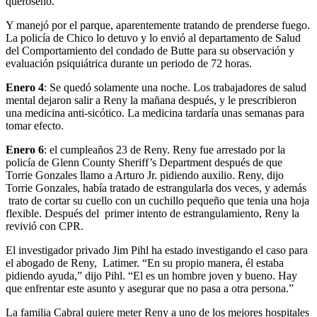
queroseno.
Y manejó por el parque, aparentemente tratando de prenderse fuego.
La policía de Chico lo detuvo y lo envió al departamento de Salud
del Comportamiento del condado de Butte para su observación y
evaluación psiquiátrica durante un periodo de 72 horas.
Enero 4
: Se quedó solamente una noche. Los trabajadores de salud
mental dejaron salir a Reny la mañana después, y le prescribieron
una medicina anti-sicótico. La medicina tardaría unas semanas para
tomar efecto.
Enero 6
: el cumpleaños 23 de Reny. Reny fue arrestado por la
policía de Glenn County Sheriff’s Department después de que
Torrie Gonzales llamo a Arturo Jr. pidiendo auxilio. Reny, dijo
Torrie Gonzales, había tratado de estrangularla dos veces, y además
trato de cortar su cuello con un cuchillo pequeño que tenia una hoja
flexible. Después del primer intento de estrangulamiento, Reny la
revivió con CPR.
El investigador privado Jim Pihl ha estado investigando el caso para
el abogado de Reny, Latimer. “En su propio manera, él estaba
pidiendo ayuda,” dijo Pihl. “El es un hombre joven y bueno. Hay
que enfrentar este asunto y asegurar que no pasa a otra persona.”
La familia Cabral quiere meter Reny a uno de los mejores hospitales