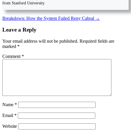
from Stanford University.
Post
Breakdown: How the System Failed Reny Cabral
→
navigation
Leave a Reply
Your email address will not be published.
Required fields are
marked
*
Comment
*
Name
*
Email
*
Website