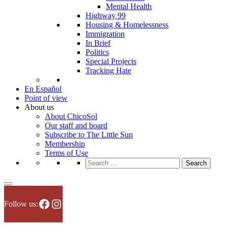
Mental Health
Highway 99
Housing & Homelessness
Immigration
In Brief
Politics
Special Projects
Tracking Hate
En Español
Point of view
About us
About ChicoSol
Our staff and board
Subscribe to The Little Sun
Membership
Terms of Use
Search
for:
Facebook
Instagram
Follow us: