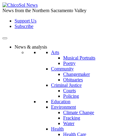
Skip
to
News from the Northern Sacramento Valley
the
Support Us
content
Subscribe
News & analysis
Arts
Musical Portraits
Poetry
Community
Changemaker
Obituaries
Criminal Justice
Courts
Policing
Education
Environment
Climate Change
Fracking
Water
Health
Health Care