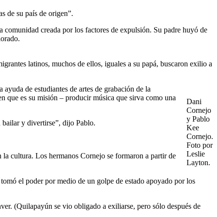
s de su país de origen”.
na comunidad creada por los factores de expulsión. Su padre huyó de
lorado.
grantes latinos, muchos de ellos, iguales a su papá, buscaron exilio a
 ayuda de estudiantes de artes de grabación de la
en que es su misión – producir música que sirva como una
Dani
Cornejo
y Pablo
ilar y divertirse”, dijo Pablo.
Kee
Cornejo.
Foto por
Leslie
en la cultura. Los hermanos Cornejo se formaron a partir de
Layton.
e tomó el poder por medio de un golpe de estado apoyado por los
er. (Quilapayún se vio obligado a exiliarse, pero sólo después de