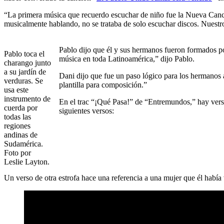
“La primera música que recuerdo escuchar de niño fue la Nueva Canció
musicalmente hablando, no se trataba de solo escuchar discos. Nuestro 
Pablo dijo que él y sus hermanos fueron formados po
Pablo toca el
música en toda Latinoamérica,” dijo Pablo.
charango junto
a su jardín de
Dani dijo que fue un paso lógico para los hermanos a
verduras. Se
plantilla para composición.”
usa este
instrumento de
En el trac “¡Qué Pasa!” de “Entremundos,” hay verso
cuerda por
siguientes versos:
todas las
regiones
andinas de
Sudamérica.
Foto por
Leslie Layton.
Un verso de otra estrofa hace una referencia a una mujer que él había