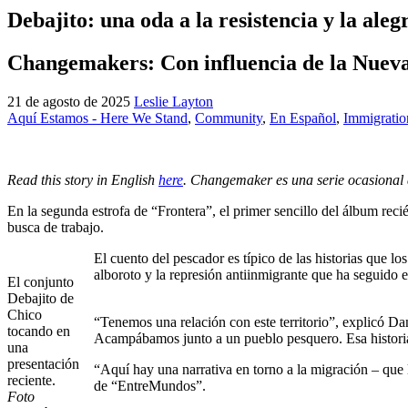
Debajito: una oda a la resistencia y la aleg
Changemakers: Con influencia de la Nuev
21 de agosto de 2025
Leslie Layton
Aquí Estamos - Here We Stand
,
Community
,
En Español
,
Immigratio
Read this story in English
here
.
Changemaker es una serie ocasional
En la segunda estrofa de “Frontera”, el primer sencillo del álbum re
busca de trabajo.
El cuento del pescador es típico de las historias que 
alboroto y la represión antiinmigrante que ha seguido 
El conjunto
Debajito de
Chico
“Tenemos una relación con este territorio”, explicó Da
tocando en
Acampábamos junto a un pueblo pesquero. Esa historia 
una
presentación
“Aquí hay una narrativa en torno a la migración – que
reciente.
de “EntreMundos”.
Foto