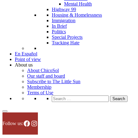
Mental Health
Highway 99
Housing & Homelessness
Immigration
In Brief
Politics
Special Projects
Tracking Hate
En Español
Point of view
About us
About ChicoSol
Our staff and board
Subscribe to The Little Sun
Membership
Terms of Use
Search
for:
Facebook
Instagram
Follow us: