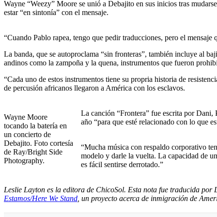
Wayne “Weezy” Moore se unió a Debajito en sus inicios tras mudarse a
estar “en sintonía” con el mensaje.
“Cuando Pablo rapea, tengo que pedir traducciones, pero el mensaje q
La banda, que se autoproclama “sin fronteras”, también incluye al baj
andinos como la zampoña y la quena, instrumentos que fueron prohib
“Cada uno de estos instrumentos tiene su propria historia de resistenc
de percusión africanos llegaron a América con los esclavos.
La canción “Frontera” fue escrita por Dani, 
Wayne Moore
año “para que esté relacionado con lo que e
tocando la batería en
un concierto de
Debajito. Foto cortesía
“Mucha música con respaldo corporativo tend
de Ray/Bright Side
modelo y darle la vuelta. La capacidad de uni
Photography.
es fácil sentirse derrotado.”
Leslie Layton es la editora de ChicoSol. Esta nota fue traducida po
Estamos/Here We Stand
, un proyecto acerca de inmigración de Am