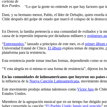
cortesía de
Ken Pordes.
“Lo que la gente no entiende es que hay factores que i
Dani, y su hermano menor, Pablo, el líder de Debajito, quien enseña 
Chile después del golpe de estado que marcó el colapso de la democra
En Denver, la familia pertenecía a una comunidad de exiliados y la mús
causa de la represión impuesta por dictaduras militares y
regímenes au
“
Entremundos
,” lanzado a principios de este mes, es el
primer álbum 
Universidad Estatal de Chico.
El álbum
explora temas de migración, p
plataforma para la resistencia.
Esta resistencia puede tomar muchas formas, dependiendo como se escu
“Y esta alegría en si misma es una forma de resistencia”, dijeron los
En las comunidades de latinoamericanos que huyeron sus países 
la influencia de la
Nueva Canción Latinoamericana
, movimiento desta
Este movimiento produjo artistas talentosos como
Víctor Jara
de Chile
Estados Unidos.
Miembros de la agrupación musical que en un tiempo fue dirigido por 
haber convertido la canción “
El Pueblo Unido Jamás será vencido
” e