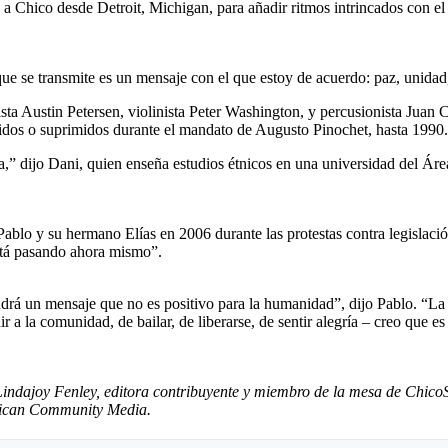
 Chico desde Detroit, Michigan, para añadir ritmos intrincados con el 
ue se transmite es un mensaje con el que estoy de acuerdo: paz, unidad
ista Austin Petersen, violinista Peter Washington, y percusionista Jua
idos o suprimidos durante el mandato de Augusto Pinochet, hasta 1990.
ia,” dijo Dani, quien enseña estudios étnicos en una universidad del Ár
Pablo y su hermano Elías en 2006 durante las protestas contra legislaci
stá pasando ahora mismo”.
rá un mensaje que no es positivo para la humanidad”, dijo Pablo. “La
r a la comunidad, de bailar, de liberarse, de sentir alegría – creo que e
r Lindajoy Fenley, editora contribuyente y miembro de la mesa de Chic
erican Community Media.