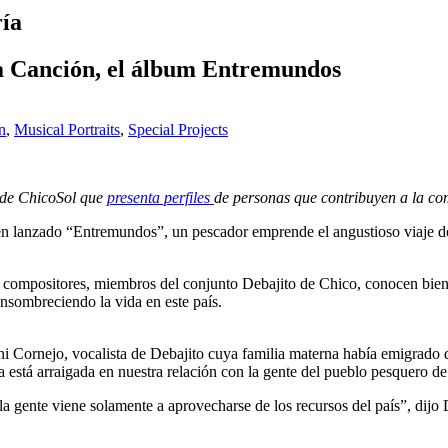
ría
a Canción, el álbum Entremundos
n
,
Musical Portraits
,
Special Projects
 de ChicoSol que
presenta perfiles
de personas que contribuyen a la c
cién lanzado “Entremundos”, un pescador emprende el angustioso viaje 
los compositores, miembros del conjunto Debajito de Chico, conocen bie
ensombreciendo la vida en este país.
ni Cornejo, vocalista de Debajito cuya familia materna había emigrado 
está arraigada en nuestra relación con la gente del pueblo pesquero 
 la gente viene solamente a aprovecharse de los recursos del país”, di