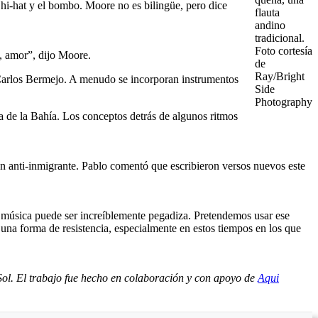
hi-hat y el bombo. Moore no es bilingüe, pero dice
flauta
andino
tradicional.
Foto cortesía
, amor”, dijo Moore.
de
Ray/Bright
n Carlos Bermejo. A menudo se incorporan instrumentos
Side
Photography
ea de la Bahía. Los conceptos detrás de algunos ritmos
ón anti-inmigrante. Pablo comentó que escribieron versos nuevos este
 música puede ser increíblemente pegadiza. Pretendemos usar ese
s una forma de resistencia, especialmente en estos tiempos en los que
oSol. El trabajo fue hecho en colaboración y con apoyo de
Aqui