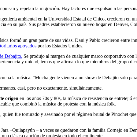
mpulsan y repelan la migración. Hay factores que expulsan a las persona
ingeniería ambiental en la Universidad Estatal de Chico, crecieron en u
cia en su país. Sus padres establecieron su nuevo hogar en Denver, Co
ica formó un gran parte de sus vidas. Dani y Pablo crecieron entre inmi
toritarios apoyados
por los Estados Unidos.
de Debajito.
Se produjo al margen de cualquier marco corporativo con la
ertenencia y unidad, temas que afirman lo que miembros del grupo dic
cha la música. “Mucha gente vienen a un show de Debajito solo para ba
 hermanos, casi, pero no exactamente, simultáneamente.
de origen
en los años 70s y 80s, la música de resistencia se entretejió 
cable que combinó la música de protesta con la música folk.
, quien fue torturado y asesinado por el régimen brutal de Pinochet qu
Jara –Quilapayún – a veces se quedaron con la familia Cornejo en Denv
n una clásica canción de protesta en todo el continente.