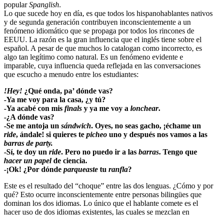
popular
Spanglish
.
Lo que sucede hoy en día, es que todos los hispanohablantes nativos
y de segunda generación contribuyen inconscientemente a un
fenómeno idiomático que se propaga por todos los rincones de
EEUU. La razón es la gran influencia que el inglés tiene sobre el
español. A pesar de que muchos lo catalogan como incorrecto, es
algo tan legítimo como natural. Es un fenómeno evidente e
imparable, cuya influencia queda reflejada en las conversaciones
que escucho a menudo entre los estudiantes:
!Hey!
¿Qué onda, pa’ dónde vas?
-Ya me voy para la casa, ¿y tú?
-Ya acabé con mis
finals
y ya me voy a
lonchear
.
-¿A dónde vas?
-Se me antoja un
sándwich
. Oyes, no seas gacho, ¡échame un
ride
, ándale! si quieres te
picheo
uno y después nos vamos a las
barras de party.
-Sí, te doy un
ride
. Pero no puedo ir a las
barras
. Tengo que
hacer un papel
de ciencia.
-¡Ok! ¿Por dónde
parqueaste
tu
ranfla
?
Este es el resultado del “choque” entre las dos lenguas. ¿Cómo y por
qué? Esto ocurre inconscientemente entre personas bilingües que
dominan los dos idiomas. Lo único que el hablante comete es el
hacer uso de dos idiomas existentes, las cuales se mezclan en