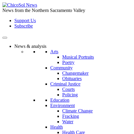
Skip
to
News from the Northern Sacramento Valley
the
Support Us
content
Subscribe
News & analysis
Arts
Musical Portraits
Poetry
Community
Changemaker
Obituaries
Criminal Justice
Courts
Policing
Education
Environment
Climate Change
Fracking
Water
Health
Health Care