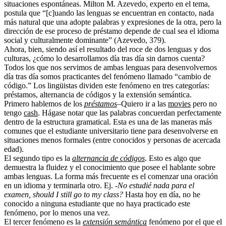
situaciones espontáneas. Milton M. Azevedo, experto en el tema,
postula que “[c]uando las lenguas se encuentran en contacto, nada
más natural que una adopte palabras y expresiones de la otra, pero la
dirección de ese proceso de préstamo depende de cual sea el idioma
social y culturalmente dominante” (Azevedo, 379).
Ahora, bien, siendo así el resultado del roce de dos lenguas y dos
culturas, ¿cómo lo desarrollamos día tras día sin darnos cuenta?
Todos los que nos servimos de ambas lenguas para desenvolvernos
día tras día somos practicantes del fenómeno llamado “cambio de
código.” Los lingüistas dividen este fenómeno en tres categorías:
préstamos, alternancia de códigos y la extensión semántica.
Primero hablemos de los
préstamos
–Quiero ir a las
movies
pero no
tengo
cash
. Hágase notar que las palabras concuerdan perfectamente
dentro de la estructura gramatical. Esta es una de las maneras más
comunes que el estudiante universitario tiene para desenvolverse en
situaciones menos formales (entre conocidos y personas de acercada
edad).
El segundo tipo es la
alternancia de códigos
. Esto es algo que
demuestra la fluidez y el conocimiento que posee el hablante sobre
ambas lenguas. La forma más frecuente es el comenzar una oración
en un idioma y terminarla otro. Ej.
-No estudié nada para el
examen, should I still go to my class?
Hasta hoy en día, no he
conocido a ninguna estudiante que no haya practicado este
fenómeno, por lo menos una vez.
El tercer fenómeno es la
extensión semántica
fenómeno por el que el