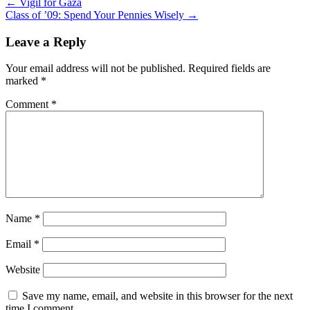
Post
←
Vigil for Gaza
Class of ’09: Spend Your Pennies Wisely
→
navigation
Leave a Reply
Your email address will not be published.
Required fields are
marked
*
Comment
*
Name
*
Email
*
Website
Save my name, email, and website in this browser for the next
time I comment.