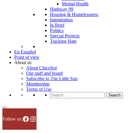
Mental Health
Highway 99
Housing & Homelessness
Immigration
In Brief
Politics
Special Projects
Tracking Hate
En Español
Point of view
About us
About ChicoSol
Our staff and board
Subscribe to The Little Sun
Membership
Terms of Use
Search
for:
Facebook
Instagram
Follow us: